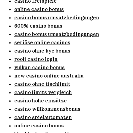
casino freispiele
online casino bonus
casino bonus umsatzbedingungen
600% casino bonus
casino bonus umsatzbedingungen
seriöse online casinos
casino ohne kyc bonus
rooli casino login
vulkan casino bonus
new casino online australia
casino ohne tischlimit
casino limits vergleich
casino hohe einsätze
casino willkommensbonus
casino spielautomaten
online casino bonus