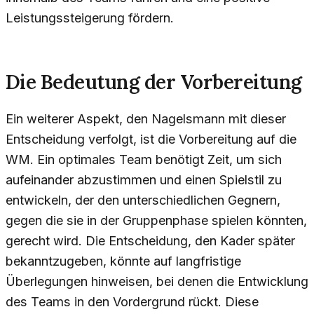
Leistungssteigerung fördern.
Die Bedeutung der Vorbereitung
Ein weiterer Aspekt, den Nagelsmann mit dieser
Entscheidung verfolgt, ist die Vorbereitung auf die
WM. Ein optimales Team benötigt Zeit, um sich
aufeinander abzustimmen und einen Spielstil zu
entwickeln, der den unterschiedlichen Gegnern,
gegen die sie in der Gruppenphase spielen könnten,
gerecht wird. Die Entscheidung, den Kader später
bekanntzugeben, könnte auf langfristige
Überlegungen hinweisen, bei denen die Entwicklung
des Teams in den Vordergrund rückt. Diese