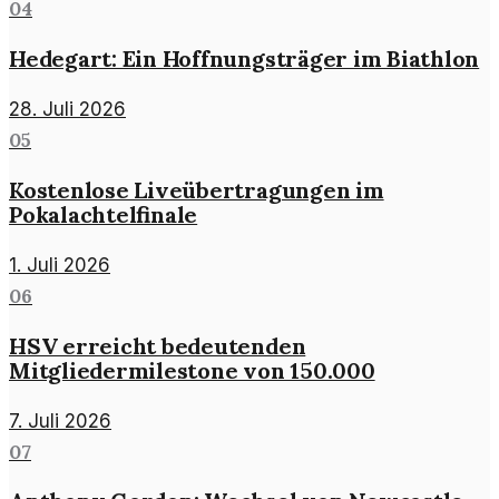
04
Hedegart: Ein Hoffnungsträger im Biathlon
28. Juli 2026
05
Kostenlose Liveübertragungen im
Pokalachtelfinale
1. Juli 2026
06
HSV erreicht bedeutenden
Mitgliedermilestone von 150.000
7. Juli 2026
07