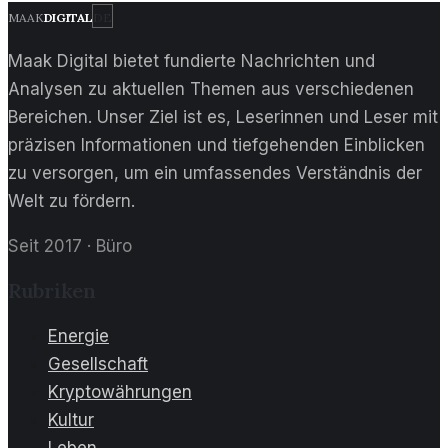
maak
digital
de
Maak Digital bietet fundierte Nachrichten und
Analysen zu aktuellen Themen aus verschiedenen
Bereichen. Unser Ziel ist es, Leserinnen und Leser mit
präzisen Informationen und tiefgehenden Einblicken
zu versorgen, um ein umfassendes Verständnis der
Welt zu fördern.
Seit 2017
·
Büro
Rubriken
Energie
Gesellschaft
Kryptowährungen
Kultur