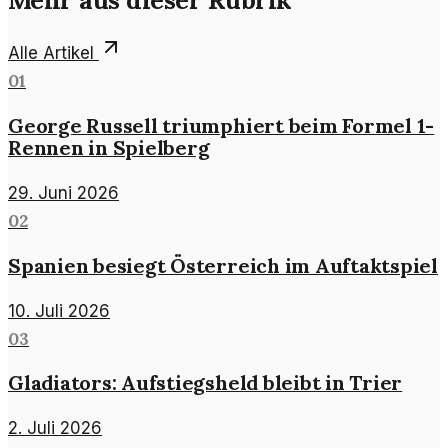
Alle Artikel
01
George Russell triumphiert beim Formel 1-
Rennen in Spielberg
29. Juni 2026
02
Spanien besiegt Österreich im Auftaktspiel
10. Juli 2026
03
Gladiators: Aufstiegsheld bleibt in Trier
2. Juli 2026