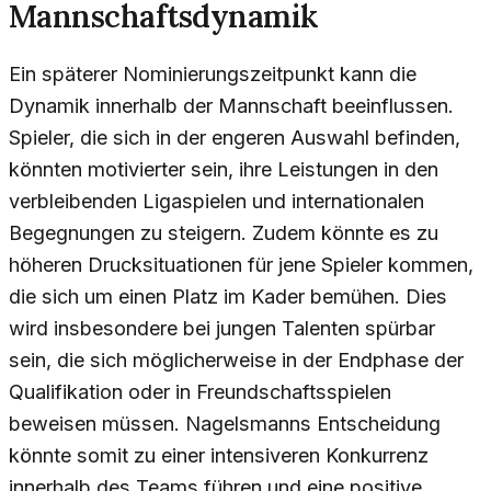
Mannschaftsdynamik
Ein späterer Nominierungszeitpunkt kann die
Dynamik innerhalb der Mannschaft beeinflussen.
Spieler, die sich in der engeren Auswahl befinden,
könnten motivierter sein, ihre Leistungen in den
verbleibenden Ligaspielen und internationalen
Begegnungen zu steigern. Zudem könnte es zu
höheren Drucksituationen für jene Spieler kommen,
die sich um einen Platz im Kader bemühen. Dies
wird insbesondere bei jungen Talenten spürbar
sein, die sich möglicherweise in der Endphase der
Qualifikation oder in Freundschaftsspielen
beweisen müssen. Nagelsmanns Entscheidung
könnte somit zu einer intensiveren Konkurrenz
innerhalb des Teams führen und eine positive