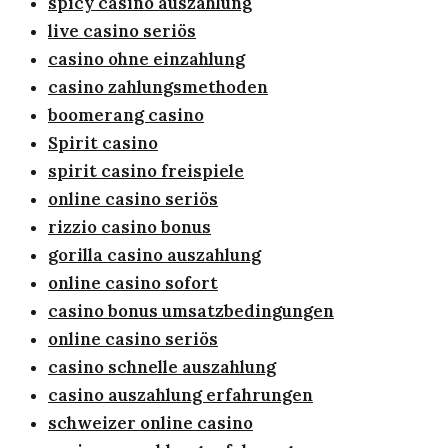
spicy casino auszahlung
live casino seriös
casino ohne einzahlung
casino zahlungsmethoden
boomerang casino
Spirit casino
spirit casino freispiele
online casino seriös
rizzio casino bonus
gorilla casino auszahlung
online casino sofort
casino bonus umsatzbedingungen
online casino seriös
casino schnelle auszahlung
casino auszahlung erfahrungen
schweizer online casino