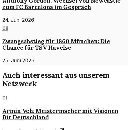
Anthony Gordon: Wechsel von Newcastle
zum FC Barcelona im Gespräch
24. Juni 2026
08
Zwangsabstieg für 1860 München: Die
Chance für TSV Havelse
25. Juni 2026
Auch interessant aus unserem
Netzwerk
01
Armin Veh: Meistermacher mit Visionen
für Deutschland