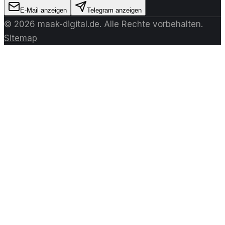
E-Mail anzeigen
Telegram anzeigen
©
2026
maak-digital.de
. Alle Rechte vorbehalten.
Sitemap