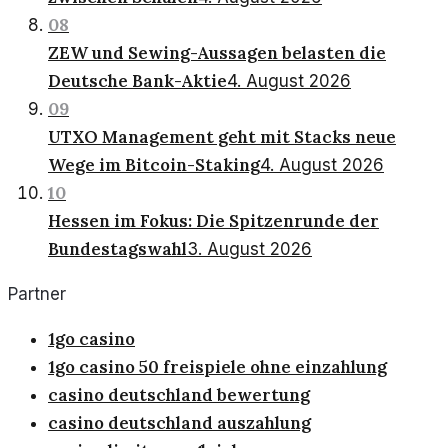
08
ZEW und Sewing-Aussagen belasten die
Deutsche Bank-Aktie
4. August 2026
09
UTXO Management geht mit Stacks neue
Wege im Bitcoin-Staking
4. August 2026
10
Hessen im Fokus: Die Spitzenrunde der
Bundestagswahl
3. August 2026
Partner
1go casino
1go casino 50 freispiele ohne einzahlung
casino deutschland bewertung
casino deutschland auszahlung