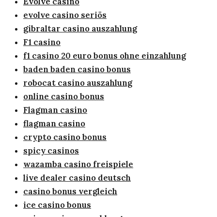
Evolve casino
evolve casino seriös
gibraltar casino auszahlung
F1 casino
f1 casino 20 euro bonus ohne einzahlung
baden baden casino bonus
robocat casino auszahlung
online casino bonus
Flagman casino
flagman casino
crypto casino bonus
spicy casinos
wazamba casino freispiele
live dealer casino deutsch
casino bonus vergleich
ice casino bonus