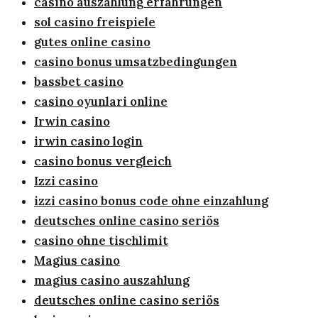
casino auszahlung erfahrungen
sol casino freispiele
gutes online casino
casino bonus umsatzbedingungen
bassbet casino
casino oyunlari online
Irwin casino
irwin casino login
casino bonus vergleich
Izzi casino
izzi casino bonus code ohne einzahlung
deutsches online casino seriös
casino ohne tischlimit
Magius casino
magius casino auszahlung
deutsches online casino seriös