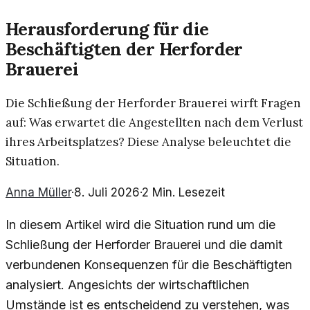
Herausforderung für die
Beschäftigten der Herforder
Brauerei
Die Schließung der Herforder Brauerei wirft Fragen
auf: Was erwartet die Angestellten nach dem Verlust
ihres Arbeitsplatzes? Diese Analyse beleuchtet die
Situation.
Anna Müller
·
8. Juli 2026
·
2 Min. Lesezeit
In diesem Artikel wird die Situation rund um die
Schließung der Herforder Brauerei und die damit
verbundenen Konsequenzen für die Beschäftigten
analysiert. Angesichts der wirtschaftlichen
Umstände ist es entscheidend zu verstehen, was