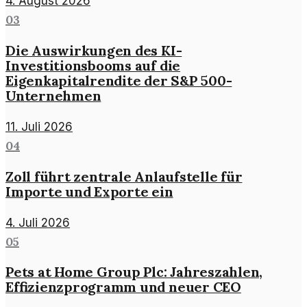
4. August 2026
03
Die Auswirkungen des KI-
Investitionsbooms auf die
Eigenkapitalrendite der S&P 500-
Unternehmen
11. Juli 2026
04
Zoll führt zentrale Anlaufstelle für
Importe und Exporte ein
4. Juli 2026
05
Pets at Home Group Plc: Jahreszahlen,
Effizienzprogramm und neuer CEO