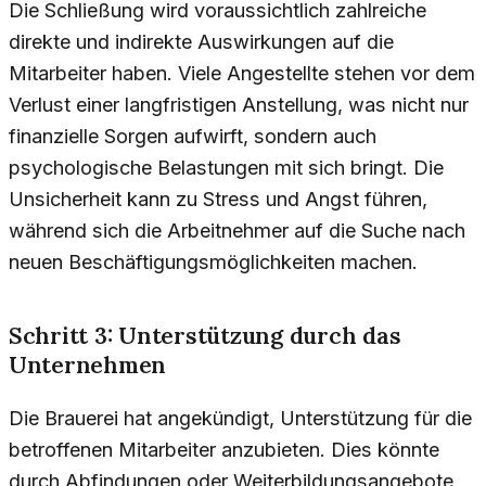
Die Schließung wird voraussichtlich zahlreiche
direkte und indirekte Auswirkungen auf die
Mitarbeiter haben. Viele Angestellte stehen vor dem
Verlust einer langfristigen Anstellung, was nicht nur
finanzielle Sorgen aufwirft, sondern auch
psychologische Belastungen mit sich bringt. Die
Unsicherheit kann zu Stress und Angst führen,
während sich die Arbeitnehmer auf die Suche nach
neuen Beschäftigungsmöglichkeiten machen.
Schritt 3: Unterstützung durch das
Unternehmen
Die Brauerei hat angekündigt, Unterstützung für die
betroffenen Mitarbeiter anzubieten. Dies könnte
durch Abfindungen oder Weiterbildungsangebote