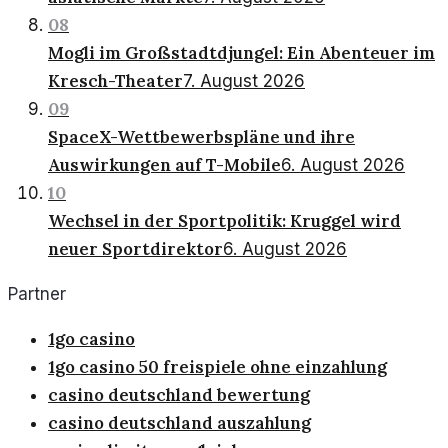
08
Mogli im Großstadtdjungel: Ein Abenteuer im
Kresch-Theater
7. August 2026
09
SpaceX-Wettbewerbspläne und ihre
Auswirkungen auf T-Mobile
6. August 2026
10
Wechsel in der Sportpolitik: Kruggel wird
neuer Sportdirektor
6. August 2026
Partner
1go casino
1go casino 50 freispiele ohne einzahlung
casino deutschland bewertung
casino deutschland auszahlung