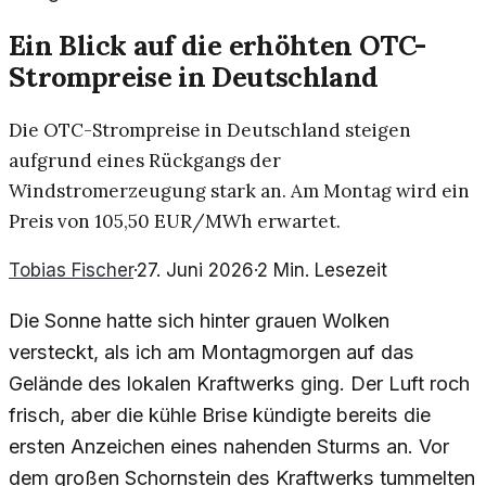
Ein Blick auf die erhöhten OTC-
Strompreise in Deutschland
Die OTC-Strompreise in Deutschland steigen
aufgrund eines Rückgangs der
Windstromerzeugung stark an. Am Montag wird ein
Preis von 105,50 EUR/MWh erwartet.
Tobias Fischer
·
27. Juni 2026
·
2 Min. Lesezeit
Die Sonne hatte sich hinter grauen Wolken
versteckt, als ich am Montagmorgen auf das
Gelände des lokalen Kraftwerks ging. Der Luft roch
frisch, aber die kühle Brise kündigte bereits die
ersten Anzeichen eines nahenden Sturms an. Vor
dem großen Schornstein des Kraftwerks tummelten