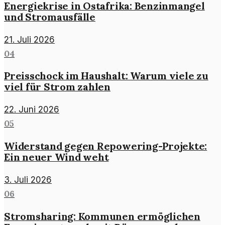
Energiekrise in Ostafrika: Benzinmangel
und Stromausfälle
21. Juli 2026
04
Preisschock im Haushalt: Warum viele zu
viel für Strom zahlen
22. Juni 2026
05
Widerstand gegen Repowering-Projekte:
Ein neuer Wind weht
3. Juli 2026
06
Stromsharing: Kommunen ermöglichen