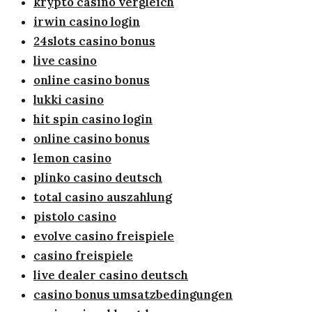
krypto casino vergleich
irwin casino login
24slots casino bonus
live casino
online casino bonus
lukki casino
hit spin casino login
online casino bonus
lemon casino
plinko casino deutsch
total casino auszahlung
pistolo casino
evolve casino freispiele
casino freispiele
live dealer casino deutsch
casino bonus umsatzbedingungen