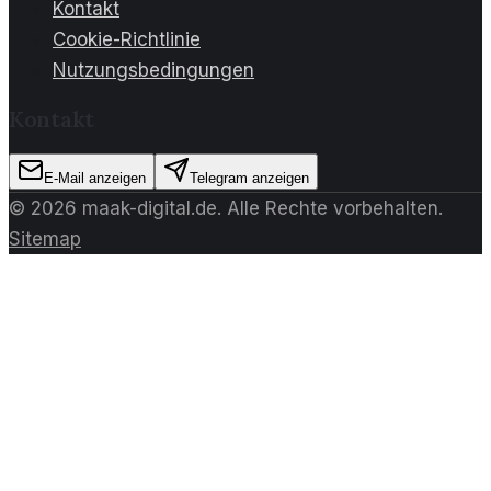
Kontakt
Cookie-Richtlinie
Nutzungsbedingungen
Kontakt
E-Mail anzeigen
Telegram anzeigen
©
2026
maak-digital.de
. Alle Rechte vorbehalten.
Sitemap