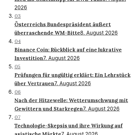
2026
03
Österreichs Bundespräsident äußert
überraschende WM-Bitte
8. August 2026
04
Binance Coin: Rückblick auf eine lukrative
Investition
7. August 2026
05
Prüfungen für ungültig erklärt: Ein Lehrstück
über Vertrauen
7. August 2026
06
Nach der Hitzewelle: Wetterumschwung mit
Gewittern und Starkregen
7. August 2026
07
Technologie-Skepsis und ihre Wirkung auf
asiatische Märkte
7. August 2026