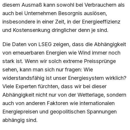
diesem Ausmaß kann sowohl bei Verbrauchern als
auch bei Unternehmen Besorgnis auslösen,
insbesondere in einer Zeit, in der Energieeffizienz
und Kostensenkung dringlicher denn je sind.
Die Daten von LSEG zeigen, dass die Abhängigkeit
von erneuerbaren Energien wie Wind immer noch
stark ist. Wenn wir solch extreme Preissprünge
sehen, kann man sich nur fragen: Wie
widerstandsfähig ist unser Energiesystem wirklich?
Viele Experten fürchten, dass wir bei dieser
Abhängigkeit nicht nur von der Wetterlage, sondern
auch von anderen Faktoren wie internationalen
Energiepreisen und geopolitischen Spannungen
abhängig sind.