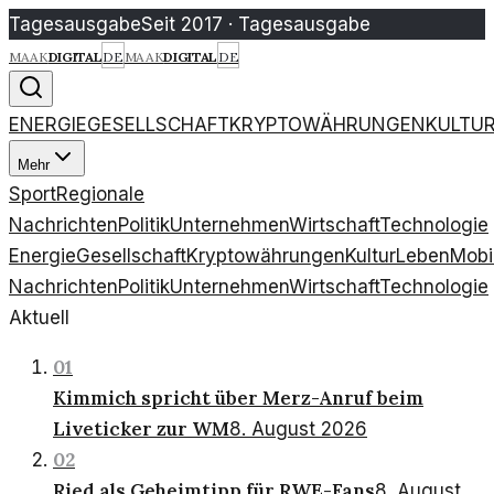
Tagesausgabe
Seit 2017
·
Tagesausgabe
maak
digital
de
maak
digital
de
ENERGIE
GESELLSCHAFT
KRYPTOWÄHRUNGEN
KULTU
Mehr
Sport
Regionale
Nachrichten
Politik
Unternehmen
Wirtschaft
Technologie
Energie
Gesellschaft
Kryptowährungen
Kultur
Leben
Mobil
Nachrichten
Politik
Unternehmen
Wirtschaft
Technologie
Aktuell
01
Kimmich spricht über Merz-Anruf beim
Liveticker zur WM
8. August 2026
02
Ried als Geheimtipp für RWE-Fans
8. August