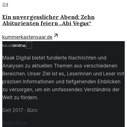
04
Ein unvergesslicher Abend: Zehn
Abiturienten feiern „Abi Vegas“
kummerkastensaar.de
maak
digital
de
Maak Digital bietet fundierte Nachrichten und
Analysen zu aktuellen Themen aus verschiedenen
Bereichen. Unser Ziel ist es, Leserinnen und Leser mit
präzisen Informationen und tiefgehenden Einblicken
zu versorgen, um ein umfassendes Verständnis der
Welt zu fördern.
Seit 2017
·
Büro
Rubriken