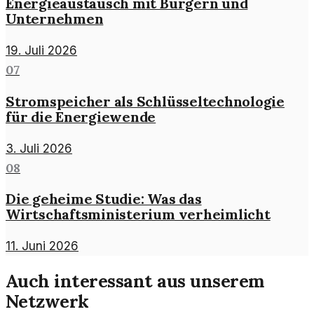
Energieaustausch mit Bürgern und
Unternehmen
19. Juli 2026
07
Stromspeicher als Schlüsseltechnologie
für die Energiewende
3. Juli 2026
08
Die geheime Studie: Was das
Wirtschaftsministerium verheimlicht
11. Juni 2026
Auch interessant aus unserem
Netzwerk