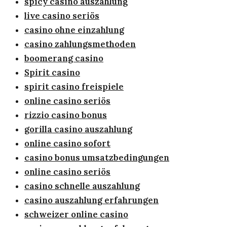
spicy casino auszahlung
live casino seriös
casino ohne einzahlung
casino zahlungsmethoden
boomerang casino
Spirit casino
spirit casino freispiele
online casino seriös
rizzio casino bonus
gorilla casino auszahlung
online casino sofort
casino bonus umsatzbedingungen
online casino seriös
casino schnelle auszahlung
casino auszahlung erfahrungen
schweizer online casino