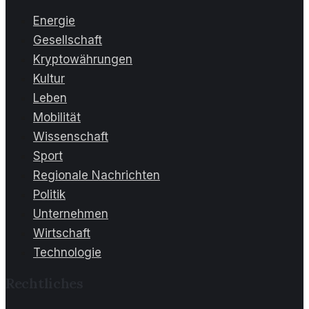
Energie
Gesellschaft
Kryptowährungen
Kultur
Leben
Mobilität
Wissenschaft
Sport
Regionale Nachrichten
Politik
Unternehmen
Wirtschaft
Technologie
Rechtliches