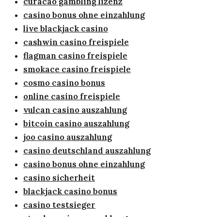
curacao gambling lizenz
casino bonus ohne einzahlung
live blackjack casino
cashwin casino freispiele
flagman casino freispiele
smokace casino freispiele
cosmo casino bonus
online casino freispiele
vulcan casino auszahlung
bitcoin casino auszahlung
joo casino auszahlung
casino deutschland auszahlung
casino bonus ohne einzahlung
casino sicherheit
blackjack casino bonus
casino testsieger