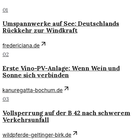
01
Umspannwerke auf See: Deutschlands
Rückkehr zur Windkraft
fredericiana.de
02
Erste Vino-PV-Anlage: Wenn Wein und
Sonne sich verbinden
kanuregatta-bochum.de
03
Vollsperrung auf der B 42 nach schwerem
Verkehrsunfall
wildpferde-geltinger-birk.de